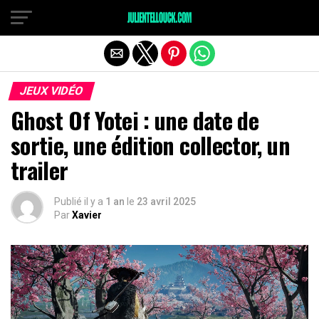
JEUX VIDÉO
Ghost Of Yotei : une date de
sortie, une édition collector, un
trailer
Publié il y a
1 an
le
23 avril 2025
Par
Xavier