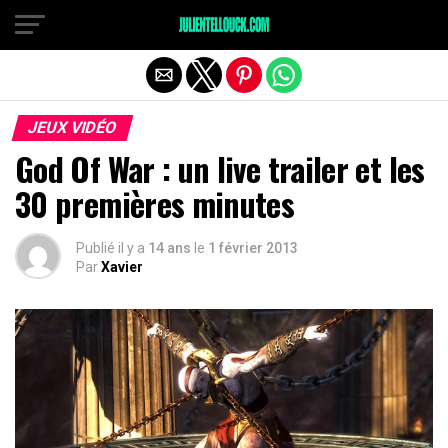
JEUX VIDÉO
God Of War : un live trailer et les
30 premières minutes
Publié il y a
14 ans
le
1 février 2013
Par
Xavier