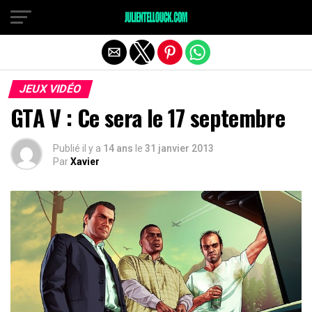
JEUX VIDÉO
GTA V : Ce sera le 17 septembre
Publié il y a
14 ans
le
31 janvier 2013
Par
Xavier