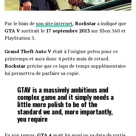
Par le biais de
son site internet
,
Rockstar
a indiqué que
GTA V
sortirait le
17 septembre 2013
sur Xbox 360 et
PlayStation 3.
Grand Theft Auto V
était à l’origine prévu pour ce
printemps et aura donc 4 petits mois de retard.
Rockstar
précise que ce laps de temps supplémentaire
lui permettra de parfaire sa copie.
GTAV is a massively ambitious and
complex game and it simply needs a
little more polish to be of the
standard we and, more importantly,
you require
En son temps,
GTA 4
avait lui aussi vu sa date de sortie