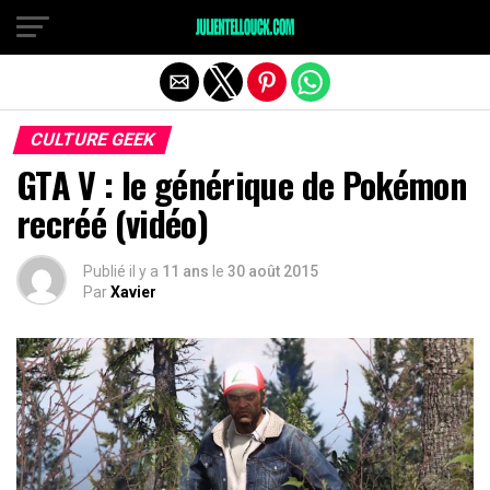
CULTURE GEEK
GTA V : le générique de Pokémon
recréé (vidéo)
Publié il y a
11 ans
le
30 août 2015
Par
Xavier