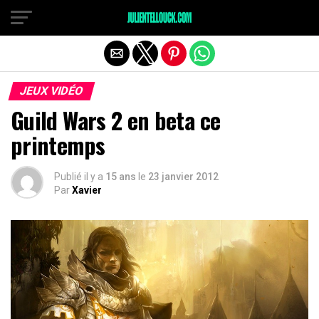
JEUX VIDÉO
Guild Wars 2 en beta ce
printemps
Publié il y a
15 ans
le
23 janvier 2012
Par
Xavier