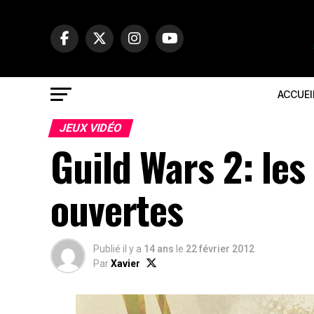
ACCUEI
JEUX VIDÉO
Guild Wars 2: les 
ouvertes
Publié il y a
14 ans
le
22 février 2012
Par
Xavier