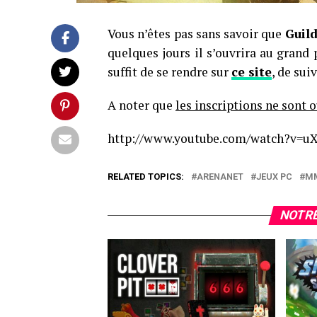
Vous n’êtes pas sans savoir que
Guil
quelques jours il s’ouvrira au grand 
suffit de se rendre sur
ce site
, de sui
A noter que
les inscriptions ne sont 
http://www.youtube.com/watch?v=u
RELATED TOPICS:
ARENANET
JEUX PC
M
NOTRE