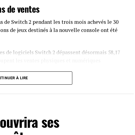
ns de ventes
s de Switch 2 pendant les trois mois achevés le 30
ions de jeux destinés à la nouvelle console ont été
s de logiciels Switch 2 dépassent désormais 58,17
oupent les ventes physiques et numériques
TINUER À LIRE
 trouver son public. Le constructeur annonce 770
lions de jeux vendus au cours du trimestre. Le
ne un parc mondial de 155,92 millions de Switch,
ue 156,59 millions. Cette divergence empêche de
ouvrira ses
teur de la console