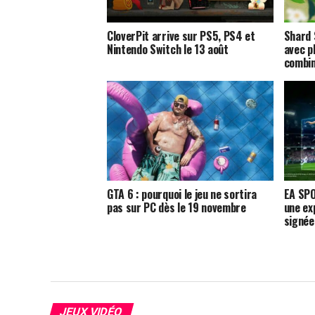
CloverPit arrive sur PS5, PS4 et
Shard 
Nintendo Switch le 13 août
avec p
combi
GTA 6 : pourquoi le jeu ne sortira
EA SPO
pas sur PC dès le 19 novembre
une ex
signée
JEUX VIDÉO