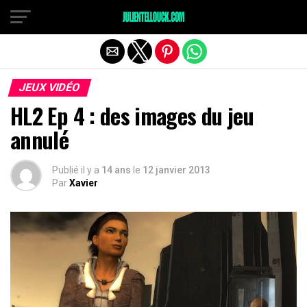
JEUX VIDÉO
HL2 Ep 4 : des images du jeu
annulé
Publié il y a
14 ans
le
12 janvier 2013
Par
Xavier