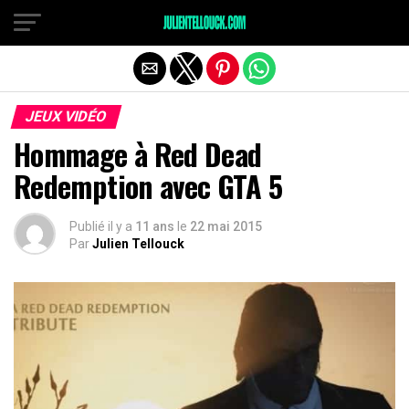
JEUX VIDÉO
Hommage à Red Dead
Redemption avec GTA 5
Publié il y a
11 ans
le
22 mai 2015
Par
Julien Tellouck