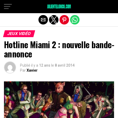
JEUX VIDÉO
Hotline Miami 2 : nouvelle bande-
annonce
Publié il y a
12 ans
le
8 avril 2014
Par
Xavier