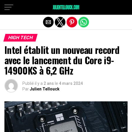
HIGH TECH
Intel établit un nouveau record
avec le lancement du Core i9-
14900KS à 6,2 GHz
Publié il y a
2 ans
le
4 mars 2024
Par
Julien Tellouck