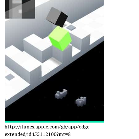
http://itunes.apple.com/gb/
app/edge-
extended/id455112100?
mt=8