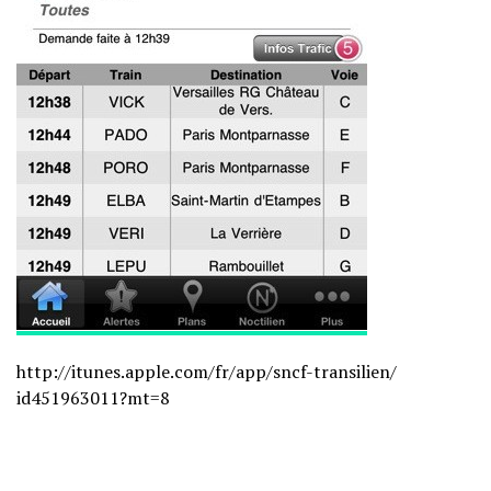
http://itunes.apple.com/fr/
app/sncf-transilien/
id451963011?mt=8