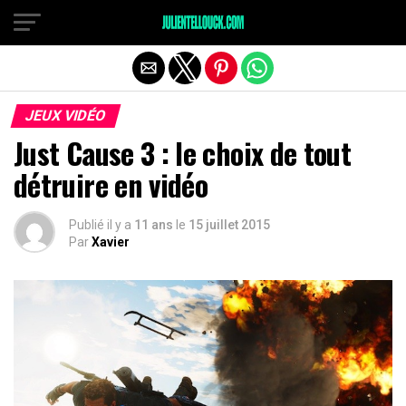
JEUX VIDÉO
Just Cause 3 : le choix de tout
détruire en vidéo
Publié il y a
11 ans
le
15 juillet 2015
Par
Xavier