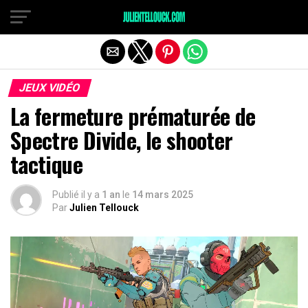
JEUX VIDÉO
La fermeture prématurée de
Spectre Divide, le shooter
tactique
Publié il y a
1 an
le
14 mars 2025
Par
Julien Tellouck