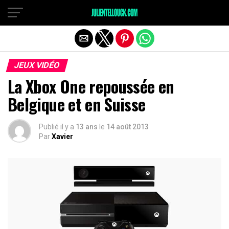
JEUX VIDÉO
La Xbox One repoussée en
Belgique et en Suisse
Publié il y a
13 ans
le
14 août 2013
Par
Xavier