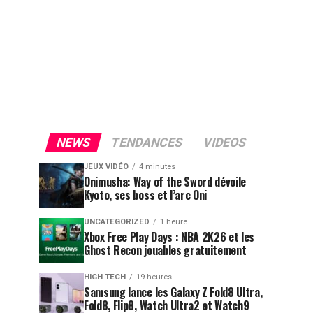
NEWS
TENDANCES
VIDEOS
JEUX VIDÉO
4 minutes
Onimusha: Way of the Sword dévoile
Kyoto, ses boss et l’arc Oni
UNCATEGORIZED
1 heure
Xbox Free Play Days : NBA 2K26 et les
Ghost Recon jouables gratuitement
HIGH TECH
19 heures
Samsung lance les Galaxy Z Fold8 Ultra,
Fold8, Flip8, Watch Ultra2 et Watch9