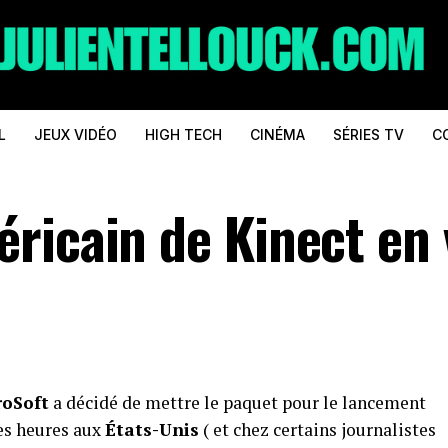
L
JEUX VIDÉO
HIGH TECH
CINÉMA
SÉRIES TV
C
ricain de Kinect en 
roSoft
a décidé de mettre le paquet pour le lancement
es heures aux
États-Unis
( et chez certains journalistes