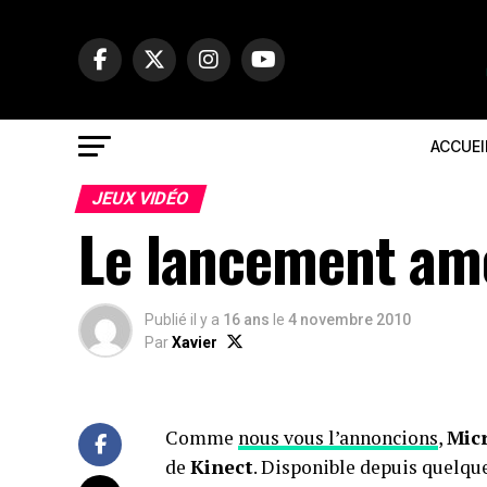
ACCUEI
JEUX VIDÉO
Le lancement amé
Publié il y a
16 ans
le
4 novembre 2010
Par
Xavier
Comme
nous vous l’annoncions
,
Mic
de
Kinect
. Disponible depuis quelqu