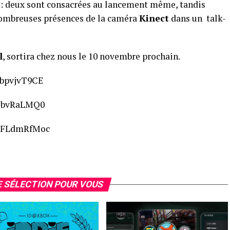
 : deux sont consacrées au lancement même, tandis
nombreuses présences de la caméra
Kinect
dans un talk-
l
, sortira chez nous le 10 novembre prochain.
abpvjvT9CE
kJbvRaLMQ0
KaFLdmRfMoc
 SÉLECTION POUR VOUS