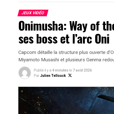
JEUX VIDÉO
Onimusha: Way of th
ses boss et l’arc Oni
Capcom détaille la structure plus ouverte d’
Miyamoto Musashi et plusieurs Genma redou
Publié il y a
4 minutes
le
7 août 2026
Par
Julien Tellouck