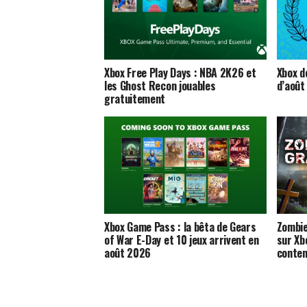
Xbox Free Play Days : NBA 2K26 et
Xbox dé
les Ghost Recon jouables
d’août
gratuitement
Xbox Game Pass : la bêta de Gears
Zombie
of War E-Day et 10 jeux arrivent en
sur Xb
août 2026
conte