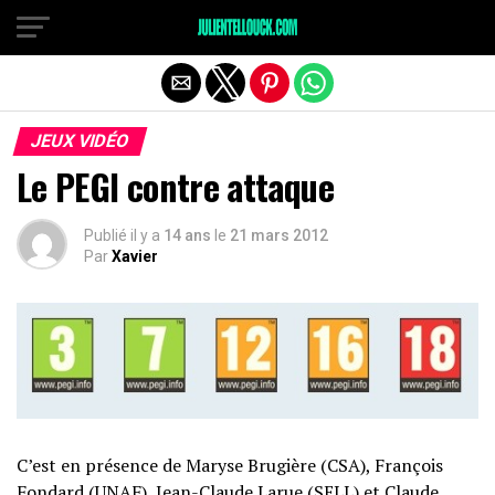
JEUX VIDÉO
Le PEGI contre attaque
Publié il y a
14 ans
le
21 mars 2012
Par
Xavier
C’est en présence de Maryse Brugière (CSA), François
Fondard (UNAF), Jean-Claude Larue (SELL) et Claude