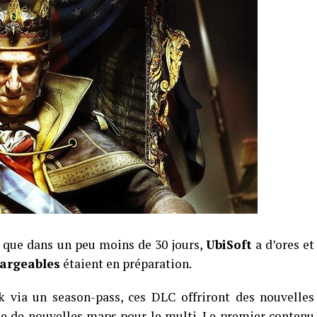
r que dans un peu moins de 30 jours,
UbiSoft
a d’ores et
hargeables
étaient en préparation.
k via un season-pass, ces DLC offriront des nouvelles
ue de nouvelles maps pour le multi. Le premier contenu