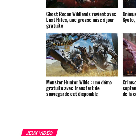
Ghost Recon Wildlands revient avec
Onimus
Last Rites, une grosse mise à jour
Kyoto, 
gratuite
Monster Hunter Wilds : une démo
Crimso
gratuite avec transfert de
septem
sauvegarde est disponible
de la 
JEUX VIDÉO