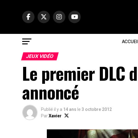
ACCUEI
JEUX VIDÉO
Le premier DLC d
annoncé
Publié il y a
14 ans
le
3 octobre 2012
Par
Xavier