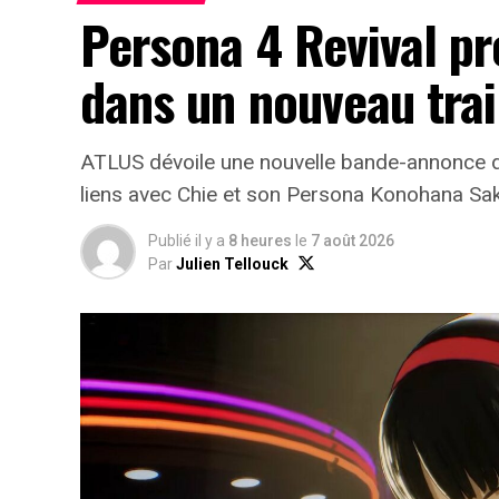
Persona 4 Revival p
dans un nouveau trai
ATLUS dévoile une nouvelle bande-annonce d
liens avec Chie et son Persona Konohana Sa
Publié il y a
8 heures
le
7 août 2026
Par
Julien Tellouck