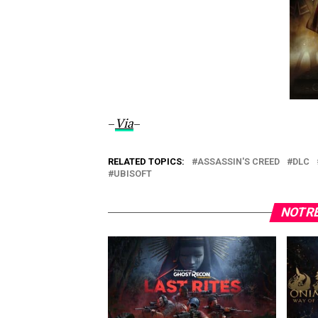
–
Via
–
RELATED TOPICS:
ASSASSIN'S CREED
DLC
UBISOFT
NOTRE