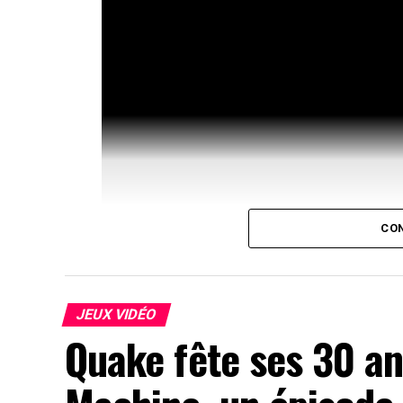
CON
JEUX VIDÉO
Quake fête ses 30 an
Yukiko Amagi revient sur le d