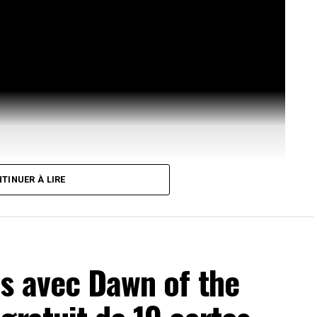
TINUER À LIRE
s avec Dawn of the
evant de la scène