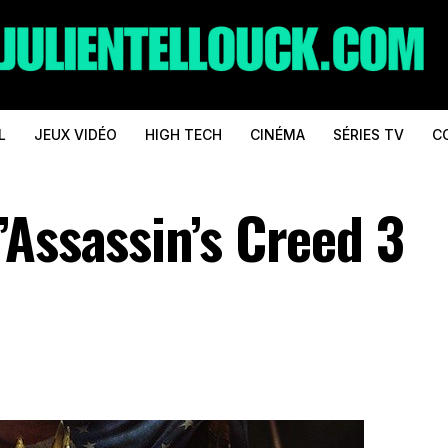
L
JEUX VIDÉO
HIGH TECH
CINÉMA
SÉRIES TV
C
’Assassin’s Creed 3