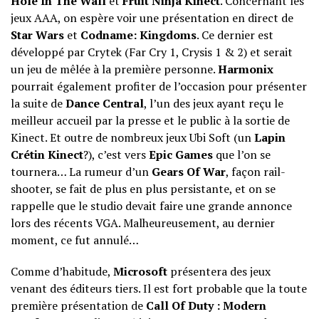
Hole In The Wall
et
Fruit Ninja Kinect
. Concernant les
jeux AAA, on espère voir une présentation en direct de
Star Wars
et
Codname: Kingdoms
. Ce dernier est
développé par Crytek (Far Cry 1, Crysis 1 & 2) et serait
un jeu de mêlée à la première personne.
Harmonix
pourrait également profiter de l’occasion pour présenter
la suite de
Dance Central
, l’un des jeux ayant reçu le
meilleur accueil par la presse et le public à la sortie de
Kinect. Et outre de nombreux jeux Ubi Soft (un
Lapin
Crétin Kinect
?), c’est vers
Epic Games
que l’on se
tournera… La rumeur d’un
Gears Of War
, façon rail-
shooter, se fait de plus en plus persistante, et on se
rappelle que le studio devait faire une grande annonce
lors des récents VGA. Malheureusement, au dernier
moment, ce fut annulé…
Comme d’habitude,
Microsoft
présentera des jeux
venant des éditeurs tiers. Il est fort probable que la toute
première présentation de
Call Of Duty : Modern