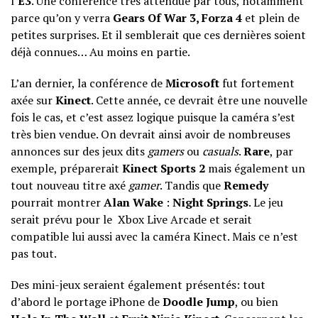
l’
E3
. Une conférence très attendue par tous, notamment
parce qu’on y verra
Gears Of War 3, Forza 4
et plein de
petites surprises. Et il semblerait que ces dernières soient
déjà connues… Au moins en partie.
L’an dernier, la conférence de
Microsoft
fut fortement
axée sur
Kinect
. Cette année, ce devrait être une nouvelle
fois le cas, et c’est assez logique puisque la caméra s’est
très bien vendue. On devrait ainsi avoir de nombreuses
annonces sur des jeux dits
gamers
ou
casuals
.
Rare
, par
exemple, préparerait
Kinect Sports 2
mais également un
tout nouveau titre axé
gamer
. Tandis que
Remedy
pourrait montrer
Alan Wake
:
Night Springs
. Le jeu
serait prévu pour le Xbox Live Arcade et serait
compatible lui aussi avec la caméra Kinect. Mais ce n’est
pas tout.
Des mini-jeux seraient également présentés: tout
d’abord le portage iPhone de
Doodle Jump
, ou bien