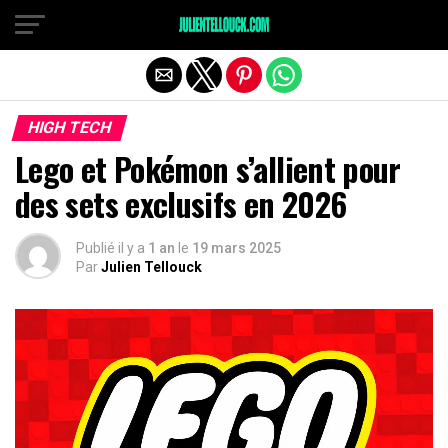
HIGH TECH
Lego et Pokémon s’allient pour
des sets exclusifs en 2026
Publié il y a
1 an
le
19 mars 2025
Par
Julien Tellouck