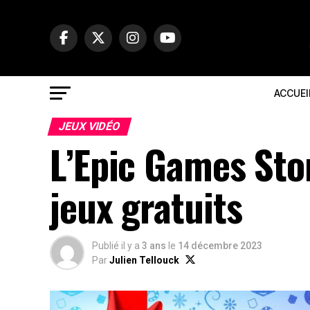
ACCUEI
JEUX VIDÉO
L’Epic Games Stor
jeux gratuits
Publié il y a
3 ans
le
14 décembre 2023
Par
Julien Tellouck