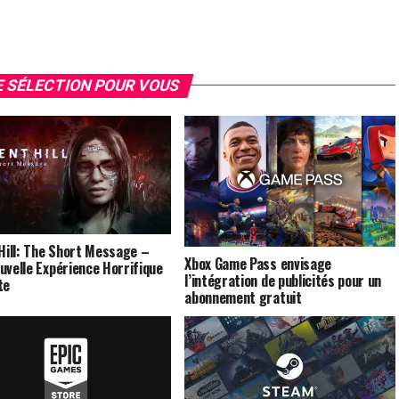
 SÉLECTION POUR VOUS
 Hill: The Short Message –
Xbox Game Pass envisage
uvelle Expérience Horrifique
l’intégration de publicités pour un
te
abonnement gratuit