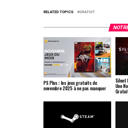
RELATED TOPICS:
GRATUIT
NOTRE
Silent
PS Plus : les jeux gratuits de
Une No
novembre 2025 à ne pas manquer
Gratui