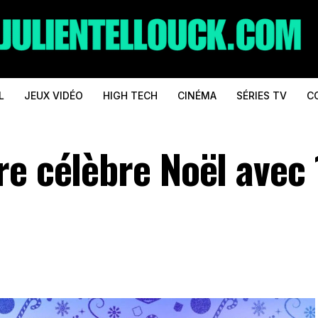
L
JEUX VIDÉO
HIGH TECH
CINÉMA
SÉRIES TV
C
e célèbre Noël avec 