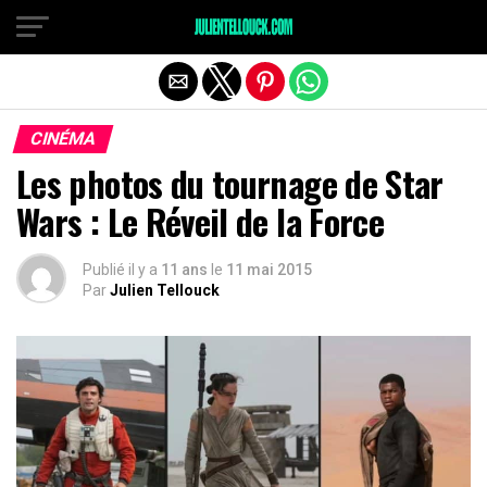
CINÉMA
Les photos du tournage de Star
Wars : Le Réveil de la Force
Publié il y a
11 ans
le
11 mai 2015
Par
Julien Tellouck