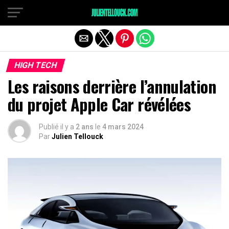
HIGH TECH
Les raisons derrière l’annulation
du projet Apple Car révélées
Publié il y a
2 ans
le
4 mars 2024
Par
Julien Tellouck