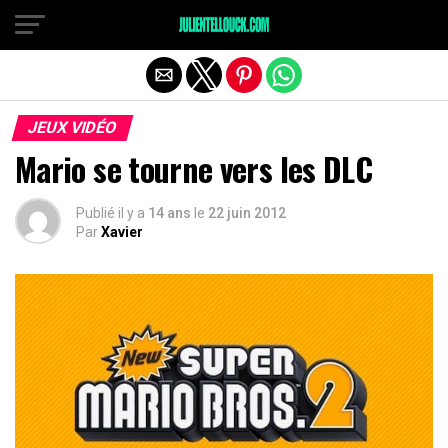
JEUX VIDÉO
Mario se tourne vers les DLC
Publié il y a
14 ans
le
22 juin 2012
Par
Xavier