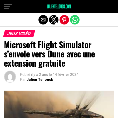
JEUX VIDÉO
Microsoft Flight Simulator
s’envole vers Dune avec une
extension gratuite
Publié il y a
2 ans
le
14 février 2024
Par
Julien Tellouck