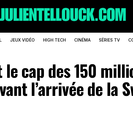
L
JEUX VIDÉO
HIGH TECH
CINÉMA
SÉRIES TV
C
 le cap des 150 milli
ant l’arrivée de la S