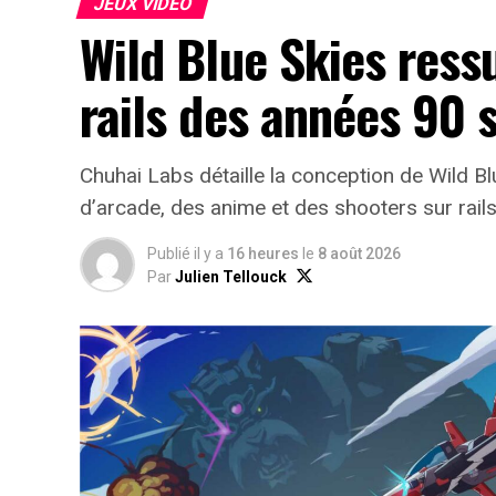
JEUX VIDÉO
Wild Blue Skies ress
rails des années 90 
Chuhai Labs détaille la conception de Wild B
d’arcade, des anime et des shooters sur rail
Publié il y a
16 heures
le
8 août 2026
Par
Julien Tellouck