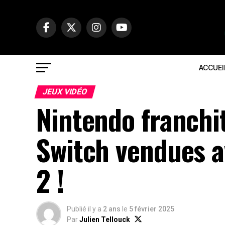
ACCUEI
JEUX VIDÉO
Nintendo franchit
Switch vendues av
2 !
Publié il y a
2 ans
le
5 février 2025
Par
Julien Tellouck