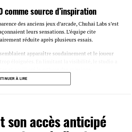
0 comme source d’inspiration
arence des anciens jeux d’arcade, Chuhai Labs s’est
açonnaient leurs sensations. L’équipe cite
airement réduite après plusieurs essais.
 semblaient apparaître soudainement et le joueur
trop éloignées. En limitant la visibilité, le studio a
tes et amélioré le rythme des missions.
TINUER À LIRE
fait l’objet d’un travail important. Dans les
cer dans le cadre sans masquer inutilement
pliqué à l’appareil pour préserver la lisibilité
it son accès anticipé
vec une marge de progression