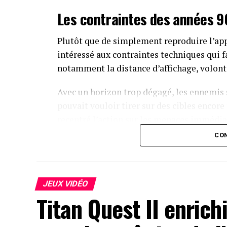
Les contraintes des années 9
Plutôt que de simplement reproduire l’app
intéressé aux contraintes techniques qui f
notamment la distance d’affichage, volont
Avec un horizon trop dégagé, les ennemis
pouvait vouloir tirer sur des cibles encore 
recentré l’action sur les menaces immédia
CON
La caméra et les commandes ont également 
séquences sur rails, l’avion peut se dépla
l’environnement. Un effet de tramage est ap
lorsque cela devient nécessaire.
JEUX VIDÉO
Titan Quest II enrich
Des commandes accessibles a