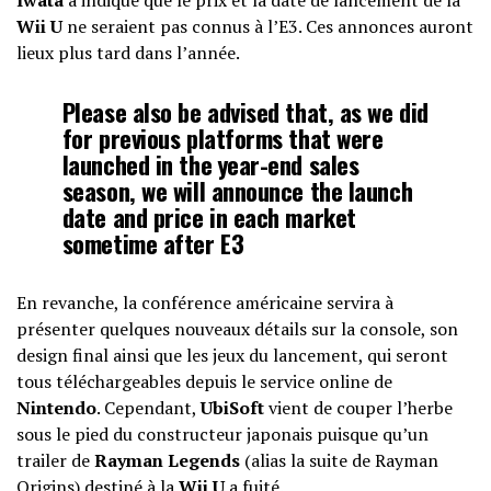
Iwata
a indiqué que le prix et la date de lancement de la
Wii U
ne seraient pas connus à l’E3. Ces annonces auront
lieux plus tard dans l’année.
Please also be advised that, as we did
for previous platforms that were
launched in the year-end sales
season, we will announce the launch
date and price in each market
sometime after E3
En revanche, la conférence américaine servira à
présenter quelques nouveaux détails sur la console, son
design final ainsi que les jeux du lancement, qui seront
tous téléchargeables depuis le service online de
Nintendo
. Cependant,
UbiSoft
vient de couper l’herbe
sous le pied du constructeur japonais puisque qu’un
trailer de
Rayman Legends
(alias la suite de Rayman
Origins) destiné à la
Wii U
a fuité.