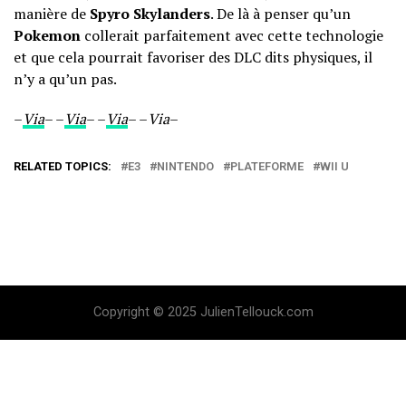
manière de
Spyro Skylanders
. De là à penser qu’un
Pokemon
collerait parfaitement avec cette technologie
et que cela pourrait favoriser des DLC dits physiques, il
n’y a qu’un pas.
–
Via
– –
Via
– –
Via
– –
Via
–
RELATED TOPICS:
E3
NINTENDO
PLATEFORME
WII U
Copyright © 2025 JulienTellouck.com