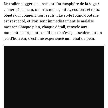
Le trailer suggère clairement l’atmosphère de la saga :
caméra à la main, ombres menaçantes, couloirs étroits,
objets qui bougent tout seuls… Le style found-footage
est respecté, et l’on sent immédiatement le malaise
monter. Chaque plan, chaque détail, renvoie aux
moments marquants du film : ce n’est pas seulement un
jeu d’horreur, c’est une expérience immersif de peur.