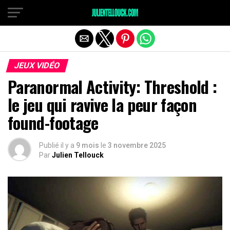
JEUX VIDÉO
Paranormal Activity: Threshold :
le jeu qui ravive la peur façon
found-footage
Publié il y a
9 mois
le
3 novembre 2025
Par
Julien Tellouck