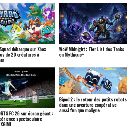
Squad débarque sur Xbox
WoW Midnight : Tier List des Tanks
lus de 20 créatures à
en Mythique+
ner
Biped 2 : le retour des petits robots
dans une aventure coopérative
aussi fun que maligne
RTS FC 26 sur écran géant :
périence spectaculaire
 XGIMI