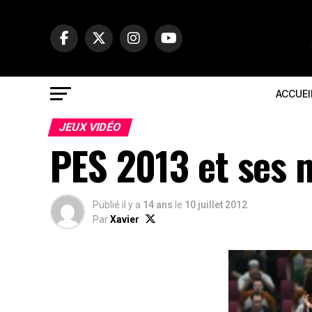
ACCUEI
JEUX VIDÉO
PES 2013 et ses
Publié il y a
14 ans
le
10 juillet 2012
Par
Xavier