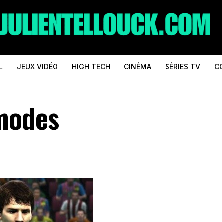
L
JEUX VIDÉO
HIGH TECH
CINÉMA
SÉRIES TV
C
 modes