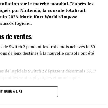
tallation sur le marché mondial. D’après les
qués par Nintendo, la console totalisait
 juin 2026. Mario Kart World s’impose
uccès logiciel.
ns de ventes
s de Switch 2 pendant les trois mois achevés le 30
ions de jeux destinés à la nouvelle console ont été
s de logiciels Switch 2 dépassent désormais 58,17
oupent les ventes physiques et numériques
TINUER À LIRE
 trouver son public. Le constructeur annonce 770
lions de jeux vendus au cours du trimestre. Le