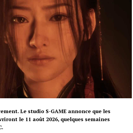
it avec 50,29 millions, tandis que Super Smash
ons d’exemplaires de Tomodachi Life: Living the
jeux Switch ont été vendus dans le monde.
ble de l’écosystème Switch, alors que la Switch 2
 succès.
ement. Le studio S-GAME annonce que les
iront le 11 août 2026, quelques semaines
C.