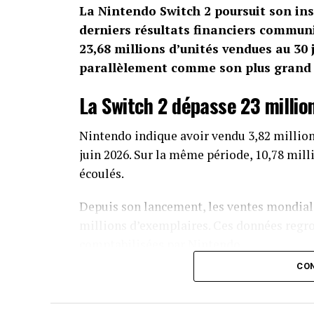
La Nintendo Switch 2 poursuit son ins
derniers résultats financiers communi
23,68 millions d’unités vendues au 30
parallèlement comme son plus grand s
La Switch 2 dépasse 23 millio
Nintendo indique avoir vendu 3,82 million
juin 2026. Sur la même période, 10,78 mill
écoulés.
Depuis son lancement, les ventes mondiale
millions d’exemplaires. Ces données regr
comptabilisées par Nintendo.
CON
La première Switch continue également de
000 consoles supplémentaires et 33,81 mil