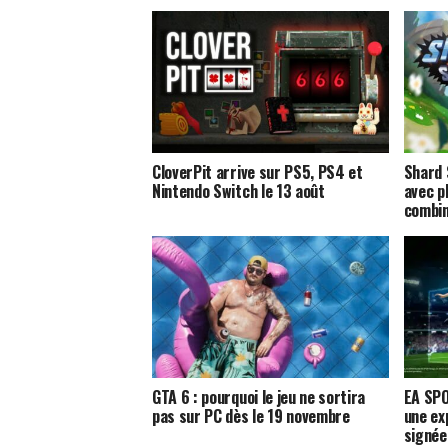
CloverPit arrive sur PS5, PS4 et
Shard 
Nintendo Switch le 13 août
avec p
combi
GTA 6 : pourquoi le jeu ne sortira
EA SPO
pas sur PC dès le 19 novembre
une ex
signée