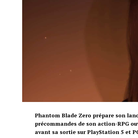
ventes. Animal Crossing: New Horizons su
Bros. Ultimate atteint 38,14 millions.
Nintendo signale également les 7,94 milli
Dream. Au total, plus de 1,56 milliard de 
Ces résultats confirment la puissance dura
commence à bâtir son propre catalogue de
Source :
Gematsu
Phantom Blade Zero prépare son lanc
précommandes de son action-RPG ouvr
avant sa sortie sur PlayStation 5 et P