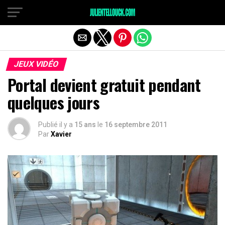
JEUX VIDÉO
Portal devient gratuit pendant
quelques jours
Publié il y a
15 ans
le
16 septembre 2011
Par
Xavier