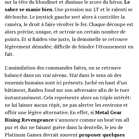
sur la tête du blondinet et diminue le score du héros.
Le
sabre se manie bien
. Une pression sur LT et le ralenti se
déclenche. Le joystick gauche sert alors à contrôler la
caméra, le droit à faire vivolter le fer. Chaque découpe est
alors précise, unique, et octroie un certain nombre de
points. Et si Raiden vise juste, la demoiselle se retrouve
légèrement dénudée; difficile de feindre l’étonnement en
fait.
L’assimilation des commandes faites, on se retrouve
balancé dans un
vrai
niveau.
Vrai
dans le sens où des
ennemis humains sont ici présents. Juché en haut d’un
bâtiment, Raiden fond sur son adversaire afin de le tuer
instantanément. Cela représente alors un triple intérêt:
ne lui laisser aucun répit, ne pas alerter les environs et
offrir une légère alternative. En effet, si
Metal Gear
Rising Revengeance
s’annonce comme un beat’em all
pur et dur ne faisant guère dans la dentelle, le jeu de
Platinum Games devrait souvent
proposer quelques