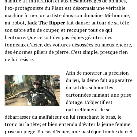
habitué à l’infiltration et aux désamorçages de bombes,
l’ex-protagoniste du Plant est désormais une véritable
machine à tuer, un artiste dans son domaine. Mi-homme,
mi-robot,
Jack The Ripper
fait danser autour de sa tête
son sabre afin de couper, et recouper tout ce qui
l’entoure. Que ce soit des pastèques géantes, des
tonneaux d’acier, des voitures désossées ou mieux encore,
des énormes piliers de pierre. C’est simple, presque rien
ne lui résiste.
Afin de montrer la précision
du jeu, la démo fait apparaitre
du sol des silhouettes
cartonnées mimant une prise
d’otage. L’objectif est
naturellement de se
débarrasser du malfaiteur en lui tranchant le bras, le
tronc ou la tête; et bien entendu d’éviter la jeune femme
prise au piège. En cas d’échec, une pastèque tombe du ciel