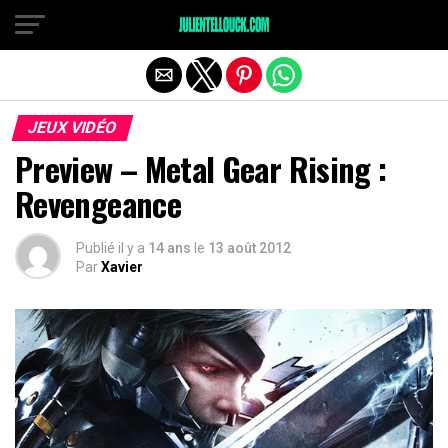
JEUX VIDÉO
Preview – Metal Gear Rising :
Revengeance
Publié il y a
14 ans
le
13 août 2012
Par
Xavier