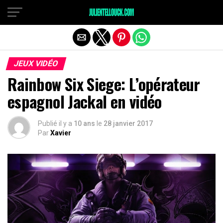
JEUX VIDÉO
Rainbow Six Siege: L’opérateur
espagnol Jackal en vidéo
Publié il y a
10 ans
le
28 janvier 2017
Par
Xavier