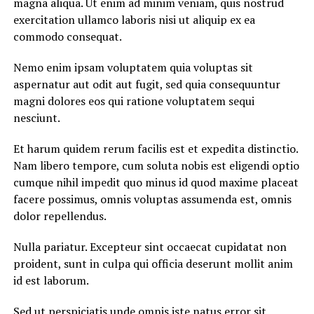
magna aliqua. Ut enim ad minim veniam, quis nostrud
exercitation ullamco laboris nisi ut aliquip ex ea
commodo consequat.
Nemo enim ipsam voluptatem quia voluptas sit
aspernatur aut odit aut fugit, sed quia consequuntur
magni dolores eos qui ratione voluptatem sequi
nesciunt.
Et harum quidem rerum facilis est et expedita distinctio.
Nam libero tempore, cum soluta nobis est eligendi optio
cumque nihil impedit quo minus id quod maxime placeat
facere possimus, omnis voluptas assumenda est, omnis
dolor repellendus.
Nulla pariatur. Excepteur sint occaecat cupidatat non
proident, sunt in culpa qui officia deserunt mollit anim
id est laborum.
Sed ut perspiciatis unde omnis iste natus error sit