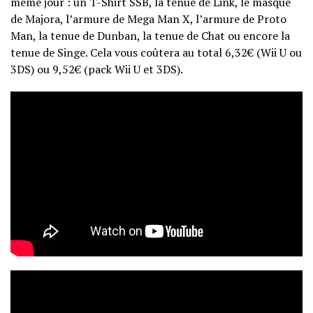
même jour : un T-Shirt SSB, la tenue de Link, le masque
de Majora, l’armure de Mega Man X, l’armure de Proto
Man, la tenue de Dunban, la tenue de Chat ou encore la
tenue de Singe. Cela vous coûtera au total 6,32€ (Wii U ou
3DS) ou 9,52€ (pack Wii U et 3DS).