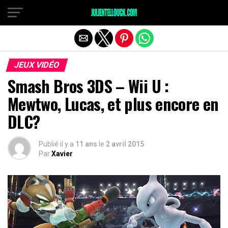
JEUX VIDÉO
Smash Bros 3DS – Wii U :
Mewtwo, Lucas, et plus encore en
DLC?
Publié il y a
11 ans
le
2 avril 2015
Par
Xavier