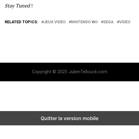
Stay Tuned
!
RELATED TOPICS:
JEUX VIDÉO
NINTENDO WII
SEGA
VIDÉO
Copyright © 2025 JulienTellouck.com
Quitter la version mobile