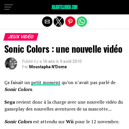
JEUX VIDÉO
Sonic Colors : une nouvelle vidéo
Publié il y a
16 ans
le
9 août 2010
Par
Moustapha N'Dome
Ça faisait un
petit moment
qu’on n’avait pas parlé de
Sonic Colors
.
Sega
revient donc à la charge avec une nouvelle vidéo du
gameplay des nouvelles aventures de sa mascotte…
Sonic Colors
est attendu sur
Wii
pour le 12 novembre.