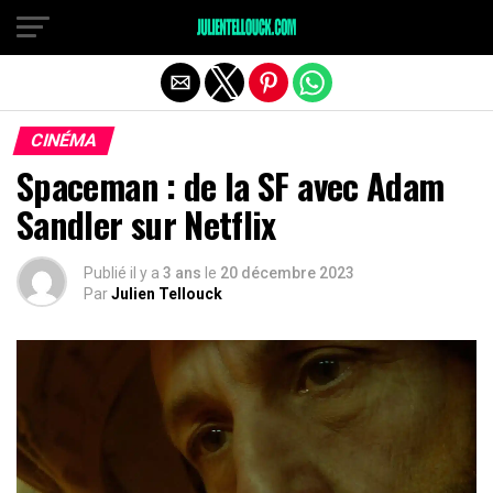
CINÉMA
Spaceman : de la SF avec Adam
Sandler sur Netflix
Publié il y a
3 ans
le
20 décembre 2023
Par
Julien Tellouck