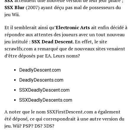
SSX
attendent une nouvelle version de leur jeur phare ;
SSX Blur
(2007) ayant déçu pas mal de possesseurs du
jeu Wii.
Et il semblerait ainsi qu’
Electronic Arts
ait enfin décidé à
répondre aux attentes des joueurs avec un tout nouveau
jeu intitulé :
SSX Dead Descent
. En effet, le site
scrawlfx.com a remarqué que de nouveaux sites venaient
d’être déposés par EA. Leurs noms?
DeadlyDescent.com
DeadlyDescents.com
SSXDeadlyDescent.com
SSXDeadlyDescents.com
A noter que le nom SSXFirstDescent.com a également
été déposé, ce qui correspondrait à une autre version du
jeu. Wii? PSP? DS? 3DS?