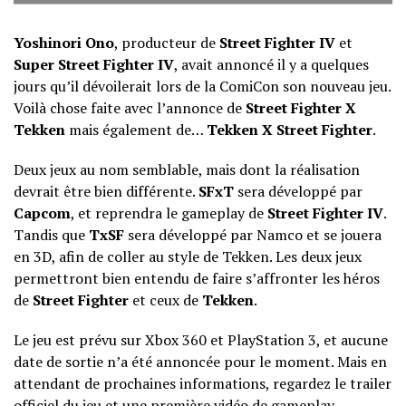
Yoshinori Ono
, producteur de
Street Fighter IV
et
Super Street Fighter IV
, avait annoncé il y a quelques
jours qu’il dévoilerait lors de la ComiCon son nouveau jeu.
Voilà chose faite avec l’annonce de
Street Fighter X
Tekken
mais également de…
Tekken X Street Fighter
.
Deux jeux au nom semblable, mais dont la réalisation
devrait être bien différente.
SFxT
sera développé par
Capcom
, et reprendra le gameplay de
Street Fighter IV
.
Tandis que
TxSF
sera développé par Namco et se jouera
en 3D, afin de coller au style de Tekken. Les deux jeux
permettront bien entendu de faire s’affronter les héros
de
Street Fighter
et ceux de
Tekken
.
Le jeu est prévu sur Xbox 360 et PlayStation 3, et aucune
date de sortie n’a été annoncée pour le moment. Mais en
attendant de prochaines informations, regardez le trailer
officiel du jeu et une première vidéo de gameplay