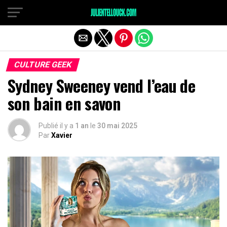
CULTURE GEEK
Sydney Sweeney vend l’eau de
son bain en savon
Publié il y a
1 an
le
30 mai 2025
Par
Xavier