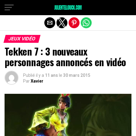
JEUX VIDÉO
Tekken 7 : 3 nouveaux
personnages annoncés en vidéo
Publié il y a
11 ans
le
30 mars 2015
Par
Xavier