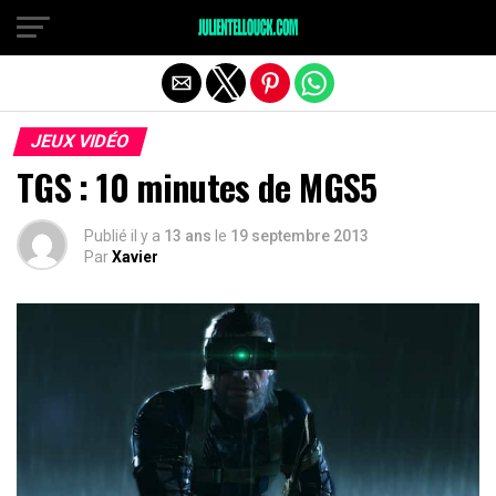
JEUX VIDÉO
TGS : 10 minutes de MGS5
Publié il y a
13 ans
le
19 septembre 2013
Par
Xavier