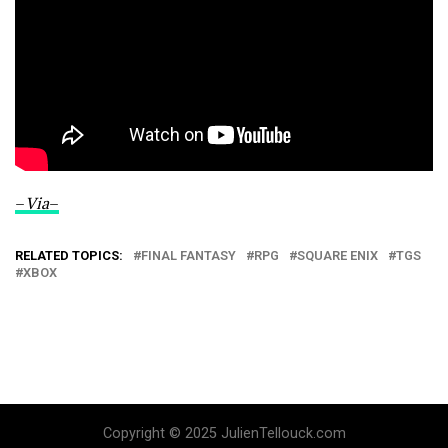
–
Via
–
RELATED TOPICS:
FINAL FANTASY
RPG
SQUARE ENIX
TGS
XBOX
Copyright © 2025 JulienTellouck.com