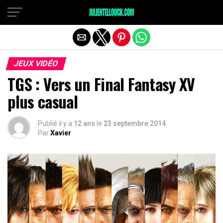
JEUX VIDÉO
TGS : Vers un Final Fantasy XV
plus casual
Publié il y a
12 ans
le
23 septembre 2014
Par
Xavier