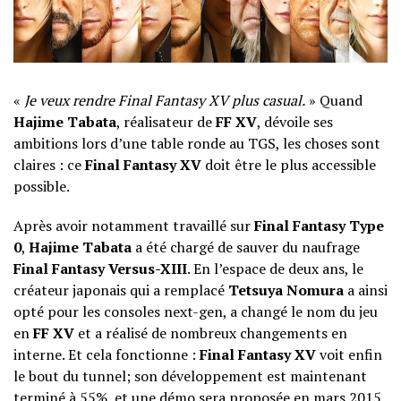
«
Je veux rendre Final Fantasy XV plus casual.
» Quand
Hajime Tabata
, réalisateur de
FF XV
, dévoile ses
ambitions lors d’une table ronde au TGS, les choses sont
claires : ce
Final Fantasy XV
doit être le plus accessible
possible.
Après avoir notamment travaillé sur
Final Fantasy Type
0
,
Hajime Tabata
a été chargé de sauver du naufrage
Final Fantasy Versus-XIII
. En l’espace de deux ans, le
créateur japonais qui a remplacé
Tetsuya Nomura
a ainsi
opté pour les consoles next-gen, a changé le nom du jeu
en
FF XV
et a réalisé de nombreux changements en
interne. Et cela fonctionne :
Final Fantasy XV
voit enfin
le bout du tunnel; son développement est maintenant
terminé à 55% et une démo sera proposée en mars 2015