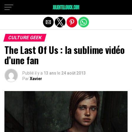
CULTURE GEEK
The Last Of Us : la sublime vidéo
d’une fan
Publié il y a
13 ans
le
24 août 2013
Par
Xavier