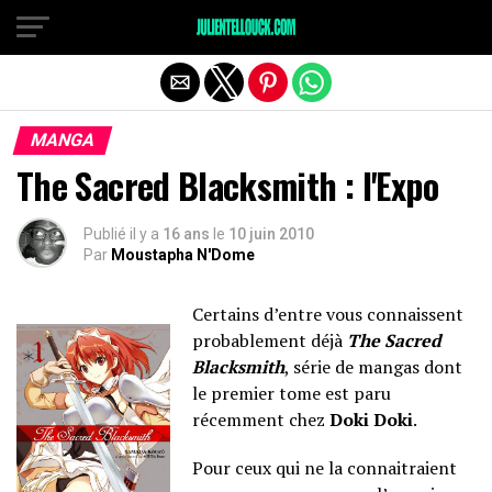
MANGA
The Sacred Blacksmith : l'Expo
Publié il y a
16 ans
le
10 juin 2010
Par
Moustapha N'Dome
Certains d’entre vous connaissent
probablement déjà
The Sacred
Blacksmith
, série de mangas dont
le premier tome est paru
récemment chez
Doki Doki
.
Pour ceux qui ne la connaitraient