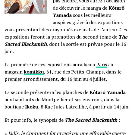
pas encore, vous aurez l’occasion
de découvrir le manga de
Kôtarô
Yamada
sous les meilleurs
auspices grâce à des expositions
vous présentant des crayonnés exclusifs de l’auteur. Ces
expositions feront la promotion du second tome de
The
Sacred Blacksmith
, dont la sortie est prévue pour le 16
juin.
La première de ces expositions aura lieu à
Paris
au
magasin
komikku
, 61, rue des Petits-Champs, dans le
premier arrondissement, du 16 juin au 4 juillet.
La seconde présentera les planches de
Kôtarô Yamada
aux habitants de Montpellier et ses environs, dans la
boutique
Ikoku
, 8 Rue Jules Latreillhe, à partir du 14 juin.
Et pour info, le synopsis de
The Sacred Blacksmith
:
«
Jadis, le Continent fut ravagé par une effroyable guerre