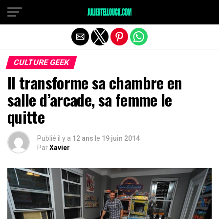
CULTURE GEEK
Il transforme sa chambre en
salle d’arcade, sa femme le
quitte
Publié il y a
12 ans
le
19 juin 2014
Par
Xavier