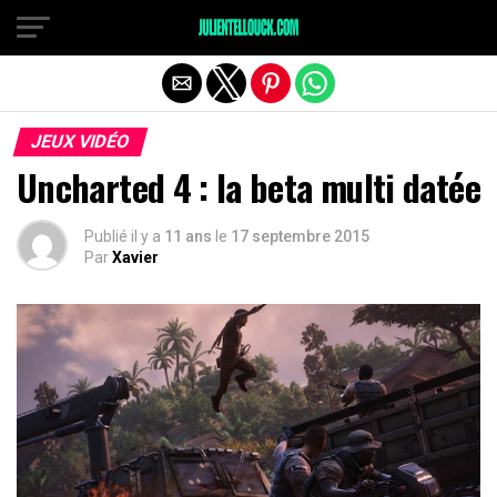
JEUX VIDÉO
Uncharted 4 : la beta multi datée
Publié il y a
11 ans
le
17 septembre 2015
Par
Xavier