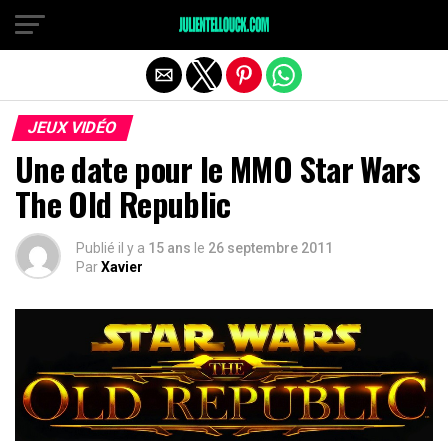
JEUX VIDÉO
Une date pour le MMO Star Wars
The Old Republic
Publié il y a
15 ans
le
26 septembre 2011
Par
Xavier