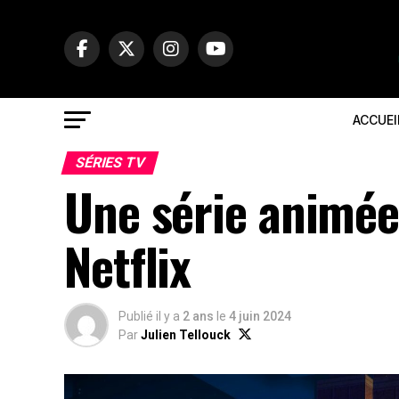
ACCUEI
SÉRIES TV
Une série animée
Netflix
Publié il y a
2 ans
le
4 juin 2024
Par
Julien Tellouck