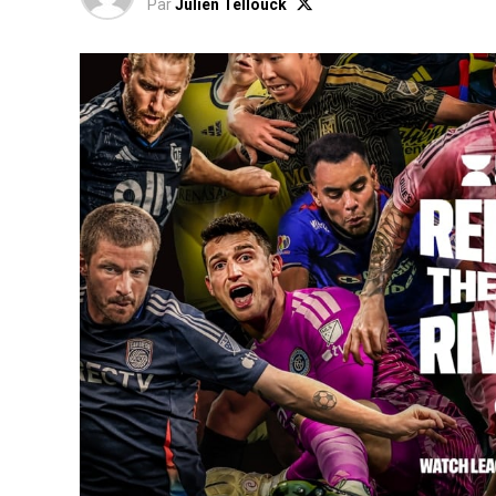
Par
Julien Tellouck