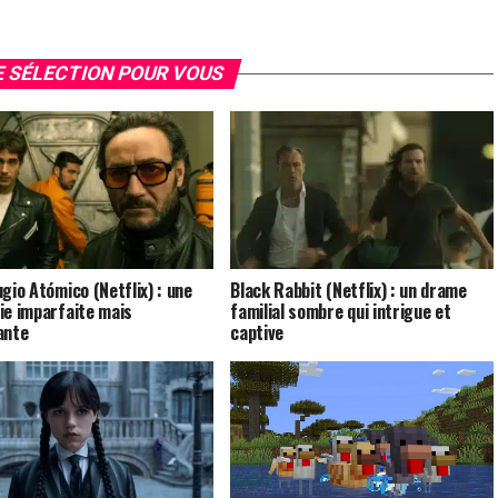
 SÉLECTION POUR VOUS
ugio Atómico (Netflix) : une
Black Rabbit (Netflix) : un drame
ie imparfaite mais
familial sombre qui intrigue et
ante
captive