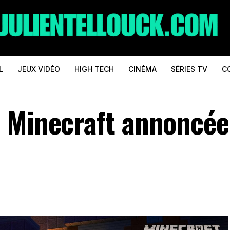
L
JEUX VIDÉO
HIGH TECH
CINÉMA
SÉRIES TV
C
 Minecraft annoncée