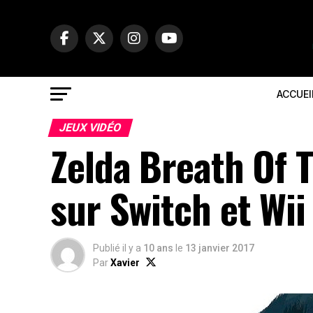
ACCUEI
JEUX VIDÉO
Zelda Breath Of T
sur Switch et Wii 
Publié il y a
10 ans
le
13 janvier 2017
Par
Xavier