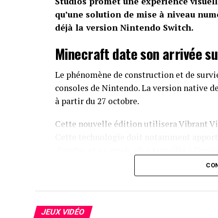
Studios promet une expérience visuell
qu’une solution de mise à niveau num
déjà la version Nintendo Switch.
Minecraft date son arrivée su
Le phénomène de construction et de survi
consoles de Nintendo. La version native d
à partir du 27 octobre.
Cette nouvelle édition utilisera Vibrant 
Cette technologie doit notamment apporte
d’ombre et un rendu plus travaillé à l’univ
CON
Les contenus compatibles proposés sur l
profiter de Vibrant Visuals. Mojang n’a pa
améliorations propres à la Switch 2.
JEUX VIDÉO