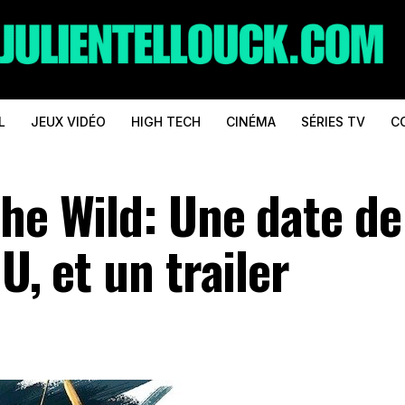
L
JEUX VIDÉO
HIGH TECH
CINÉMA
SÉRIES TV
C
he Wild: Une date de
U, et un trailer