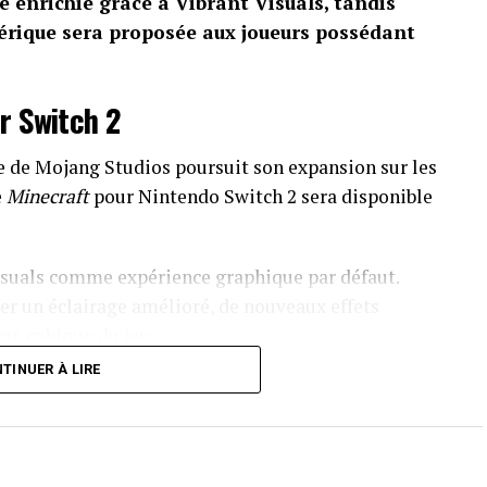
e enrichie grâce à Vibrant Visuals, tandis
érique sera proposée aux joueurs possédant
r Switch 2
e de Mojang Studios poursuit son expansion sur les
e
Minecraft
pour Nintendo Switch 2 sera disponible
Visuals comme expérience graphique par défaut.
r un éclairage amélioré, de nouveaux effets
ers cubique du jeu.
TINUER À LIRE
e Minecraft Marketplace pourront également
s détaillé dans cette annonce d’autres éventuelles