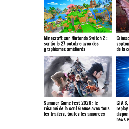
Minecraft sur Nintendo Switch 2 :
Crimso
sortie le 27 octobre avec des
septem
graphismes améliorés
de la 
Summer Game Fest 2026 : le
GTA 6, 
résumé de la conférence avec tous
replay
les trailers, toutes les annonces
dispon
news g