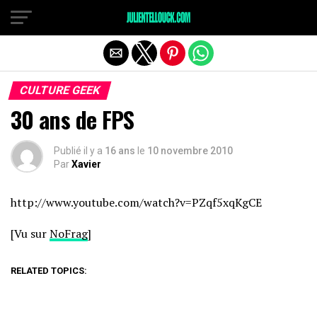
CULTURE GEEK
30 ans de FPS
Publié il y a
16 ans
le
10 novembre 2010
Par
Xavier
http://www.youtube.com/watch?v=PZqf5xqKgCE
[Vu sur
NoFrag
]
RELATED TOPICS: