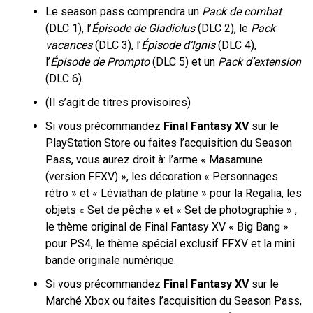
Le season pass comprendra un
Pack de combat
(DLC 1), l’
Épisode de Gladiolus
(DLC 2), le
Pack
vacances
(DLC 3), l’
Épisode d’Ignis
(DLC 4),
l’
Épisode de Prompto
(DLC 5) et un
Pack d’extension
(DLC 6).
(Il s’agit de titres provisoires)
Si vous précommandez
Final Fantasy XV
sur le
PlayStation Store ou faites l’acquisition du Season
Pass, vous aurez droit à: l’arme « Masamune
(version FFXV) », les décoration « Personnages
rétro » et « Léviathan de platine » pour la Regalia, les
objets « Set de pêche » et « Set de photographie » ,
le thème original de Final Fantasy XV « Big Bang »
pour PS4, le thème spécial exclusif FFXV et la mini
bande originale numérique.
Si vous précommandez
Final Fantasy XV
sur le
Marché Xbox ou faites l’acquisition du Season Pass,